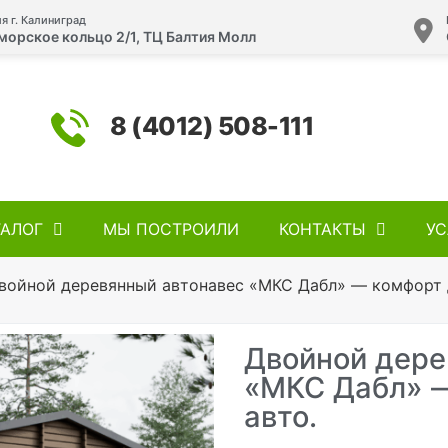
я г. Калиниград
морское кольцо 2/1, ТЦ Балтия Молл
8 (4012) 508-111
ТАЛОГ
МЫ ПОСТРОИЛИ
КОНТАКТЫ
УС
войной деревянный автонавес «МКС Дабл» — комфорт д
Двойной дере
«МКС Дабл» —
авто.