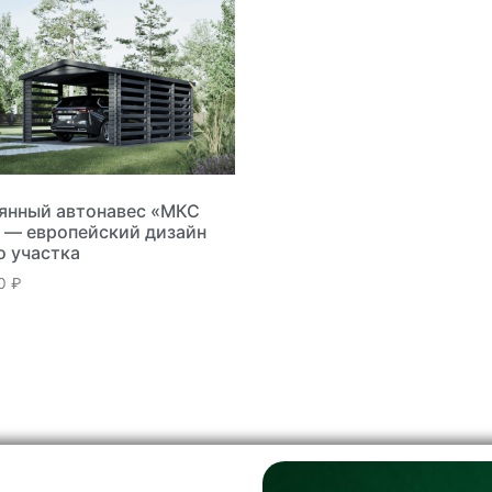
янный автонавес «МКС
 — европейский дизайн
о участка
00
₽