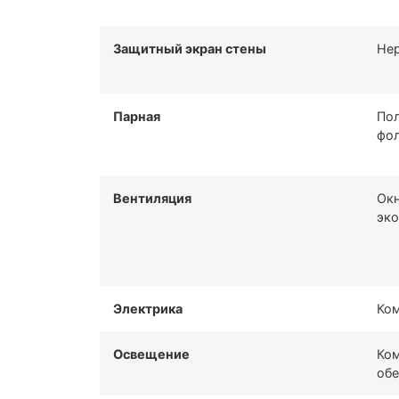
Защитный экран стены
Нер
Парная
Пол
фол
Вентиляция
Окн
эко
Электрика
Ком
Освещение
Ком
обе