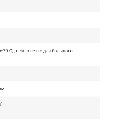
-70 С), печь в сетке для большого
ом
р)