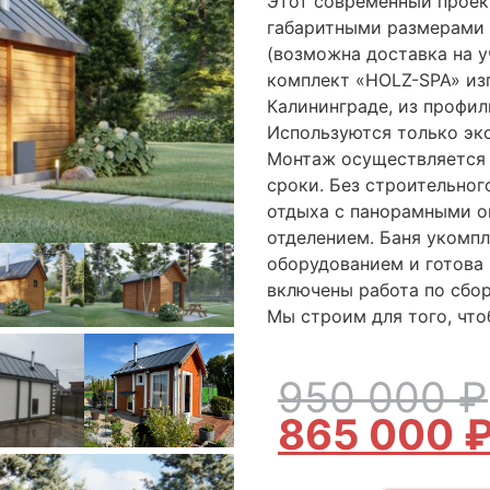
Этот современный проек
габаритными размерами 5
(возможна доставка на у
комплект «HOLZ-SPA» из
Калининграде, из профил
Используются только эк
Монтаж осуществляется 
сроки. Без строительног
отдыха с панорамными о
отделением. Баня укомп
оборудованием и готова 
включены работа по сбор
Мы строим для того, что
950 000
₽
865 000