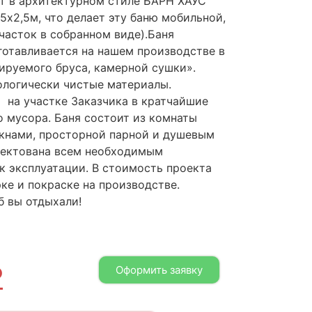
т в архитектурном стиле БАРН ХАУС
х2,5м, что делает эту баню мобильной,
часток в собранном виде).Баня
готавливается на нашем производстве в
ируемого бруса, камерной сушки».
ологически чистые материалы.
на участке Заказчика в кратчайшие
о мусора. Баня состоит из комнаты
кнами, просторной парной и душевым
лектована всем необходимым
к эксплуатации. В стоимость проекта
ке и покраске на производстве.
б вы отдыхали!
₽
Оформить заявку