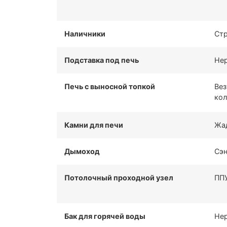
Наличники
Стр
Подставка под печь
Нер
Печь с выносной топкой
Вез
кол
Камни для печи
Жа
Дымоход
Сэн
Потолочный проходной узел
ППУ
Бак для горячей воды
Нер