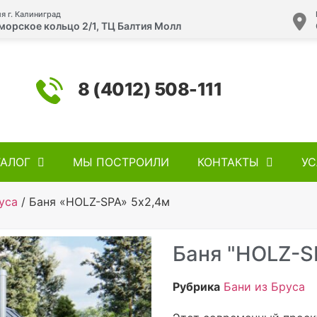
я г. Калиниград
морское кольцо 2/1, ТЦ Балтия Молл
8 (4012) 508-111
ТАЛОГ
МЫ ПОСТРОИЛИ
КОНТАКТЫ
УС
уса
/ Баня «HOLZ-SPA» 5х2,4м
Баня "HOLZ-S
Рубрика
Бани из Бруса