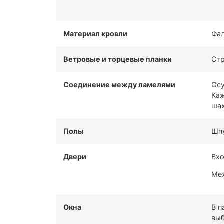
Материал кровли
Фа
Ветровые и торцевые планки
Стр
Соединение между ламелями
Осу
Каж
шах
Полы
Шпу
Двери
Вхо
Меж
Окна
В п
выб