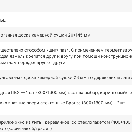
льц
оганная доска камерной сушки 20*145 мм
ществлено способом «шип\ паз». С применением герметизир
дая ламель крепится друг к другу при помощи конструкцион
матном порядке друг от друга.
нтованная доска камерной сушки 28 мм по деревянным лага
дная ПВХ — 1 шт (800*1900 мм) цвет на выбор, коричневый/г
комнатные двери стеклянные Бронза (800*1800 мм) – 2шт — 
арилке окно из липы, деревянное, со стеклопакетом (400*400 
ор (коричневый/графит)