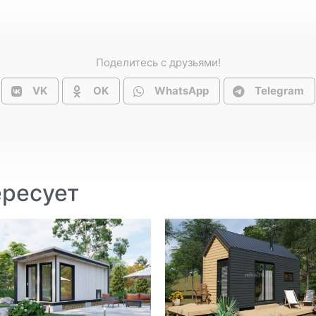
Поделитесь с друзьями!
VK
OK
WhatsApp
Telegram
ересует