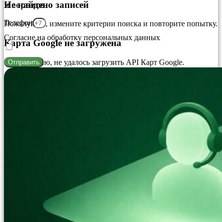
Не найдено записей
и сервисе.
Телефон
Пожалуйста, измените критерии поиска и повторите попытку.
Согласие на обработку персональных данных
Карта Google не загружена
К сожалению, не удалось загрузить API Карт Google.
Отправить